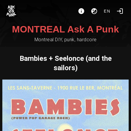
EN
MONTREAL Ask A Punk
Montreal DIY, punk, hardcore
Bambies + Seelonce (and the
sailors)