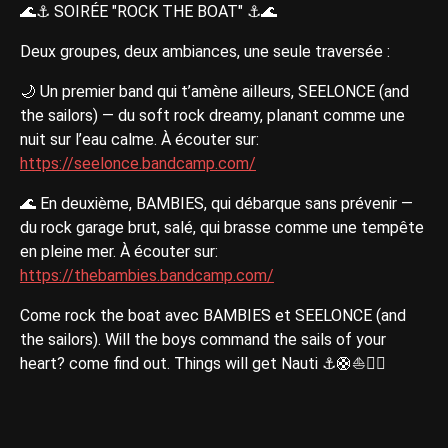
🌊⚓️ SOIRÉE "ROCK THE BOAT" ⚓️🌊
Deux groupes, deux ambiances, une seule traversée :
🌙 Un premier band qui t’amène ailleurs, SEELONCE (and
the sailors) — du soft rock dreamy, planant comme une
nuit sur l’eau calme. À écouter sur:
https://seelonce.bandcamp.com/
🌊 En deuxième, BAMBIES, qui débarque sans prévenir —
du rock garage brut, salé, qui brasse comme une tempête
en pleine mer. À écouter sur:
https://thebambies.bandcamp.com/
Come rock the boat avec BAMBIES et SEELONCE (and
the sailors). Will the boys command the sails of your
heart? come find out. Things will get Nauti ⚓🛟⛵🏴‍☠️