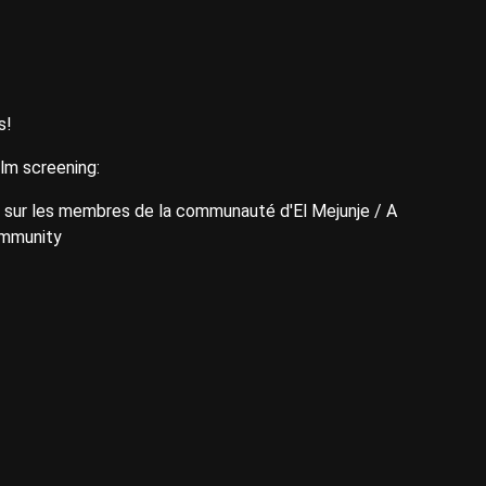
s!
ilm screening:
ur les membres de la communauté d'El Mejunje / A
ommunity